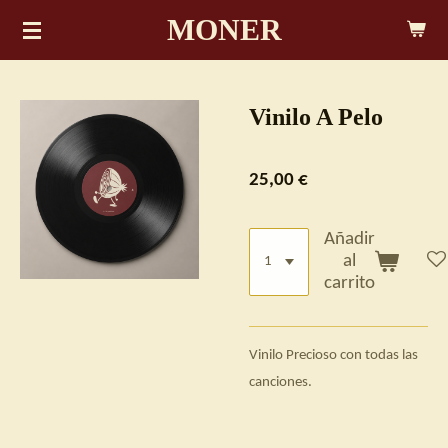
MONER
Ir
al
contenido
principal
Vinilo A Pelo
25,00 €
Añadir
al
carrito
Vinilo Precioso con todas las
canciones.